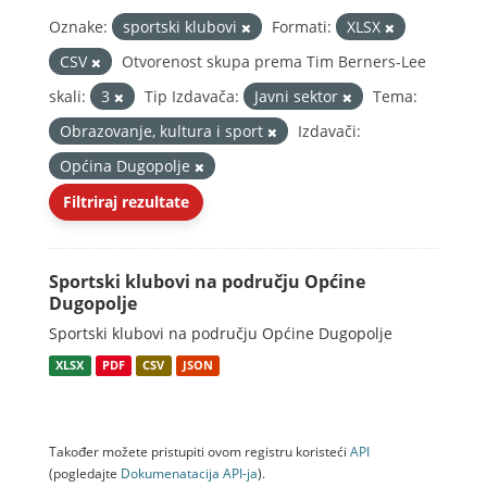
Oznake:
sportski klubovi
Formati:
XLSX
CSV
Otvorenost skupa prema Tim Berners-Lee
skali:
3
Tip Izdavača:
Javni sektor
Tema:
Obrazovanje, kultura i sport
Izdavači:
Općina Dugopolje
Filtriraj rezultate
Sportski klubovi na području Općine
Dugopolje
Sportski klubovi na području Općine Dugopolje
XLSX
PDF
CSV
JSON
Također možete pristupiti ovom registru koristeći
API
(pogledajte
Dokumenаtаcijа API-jа
).