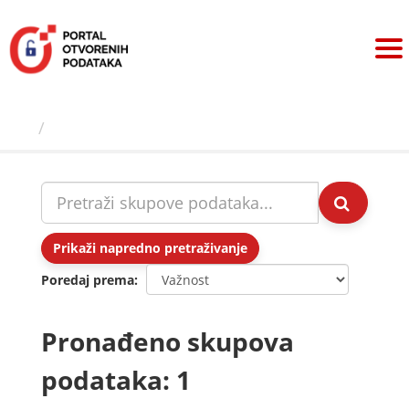
Preskoči
na
sadržaj
Skupovi podаtаkа
Prikaži napredno pretraživanje
Poredaj prema
Pronađeno skupova
podataka: 1