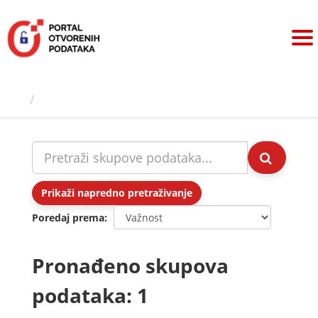
Preskoči
na
sadržaj
Skupovi podаtаkа
Prikaži napredno pretraživanje
Poredaj prema
Pronađeno skupova
podataka: 1