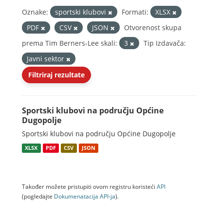
Oznake:
sportski klubovi
Formati:
XLSX
PDF
CSV
JSON
Otvorenost skupa
prema Tim Berners-Lee skali:
3
Tip Izdavača:
Javni sektor
Filtriraj rezultate
Sportski klubovi na području Općine
Dugopolje
Sportski klubovi na području Općine Dugopolje
XLSX
PDF
CSV
JSON
Također možete pristupiti ovom registru koristeći
API
(pogledajte
Dokumenаtаcijа API-jа
).