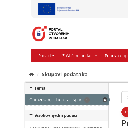
Preskoči
na
sadržaj
Skupovi podаtаkа
Tema
Obrazovanje, kultura i sport
1
P
Visokovrijedni podaci
P