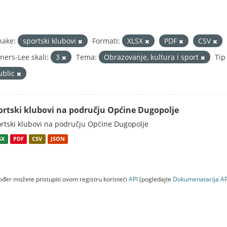
nake:
sportski klubovi
Formati:
XLSX
PDF
CSV
ners-Lee skali:
3
Tema:
Obrazovanje, kultura i sport
Tip
ublic
ortski klubovi na području Općine Dugopolje
rtski klubovi na području Općine Dugopolje
SX
PDF
CSV
JSON
đer možete pristupiti ovom registru koristeći
API
(pogledajte
Dokumenаtаcijа AP