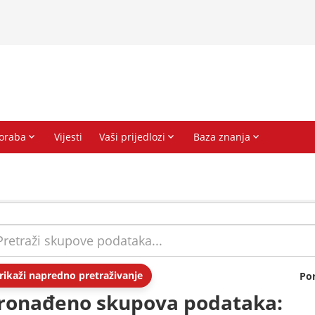
rikaži napredno pretraživanje
Po
ronađeno skupova podataka: