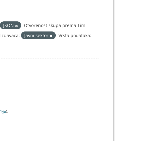
JSON
Otvorenost skupa prema Tim
 Izdavača:
Javni sektor
Vrsta podataka:
I-jа
).