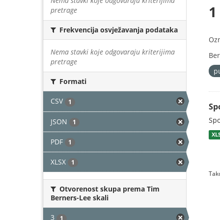
Nema stavki koje odgovaraju kriterijima
1
pretrage
Frekvencija osvježavanja podataka
Oz
Nema stavki koje odgovaraju kriterijima
Ber
pretrage
p
Formati
CSV
1
Sp
Spo
JSON
1
XL
PDF
1
XLSX
1
Tako
Otvorenost skupa prema Tim
Berners-Lee skali
3
1