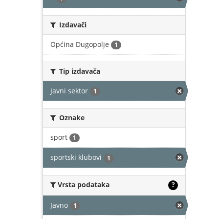
Izdavači
Općina Dugopolje
1
Tip izdavača
Javni sektor
1
Oznake
sport
1
sportski klubovi
1
Vrsta podataka
?
Javno
1