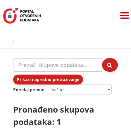
Preskoči
na
sadržaj
Skupovi podаtаkа
Prikaži napredno pretraživanje
Poredaj prema
Pronađeno skupova
podataka: 1