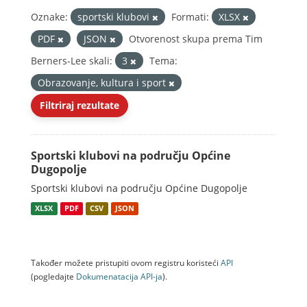
Oznake:
sportski klubovi
Formati:
XLSX
PDF
JSON
Otvorenost skupa prema Tim
Berners-Lee skali:
3
Tema:
Obrazovanje, kultura i sport
Filtriraj rezultate
Sportski klubovi na području Općine
Dugopolje
Sportski klubovi na području Općine Dugopolje
XLSX
PDF
CSV
JSON
Također možete pristupiti ovom registru koristeći
API
(pogledajte
Dokumenаtаcijа API-jа
).