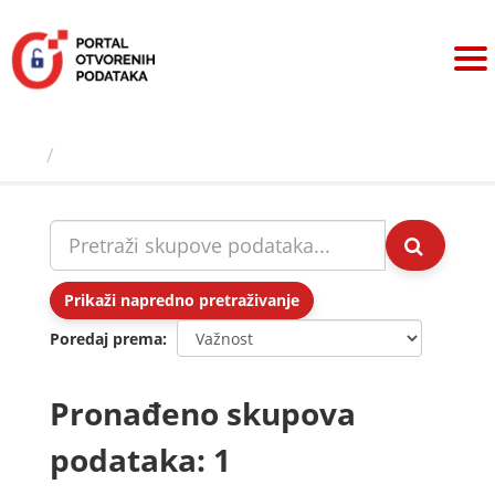
Preskoči
na
sadržaj
Skupovi podаtаkа
Prikaži napredno pretraživanje
Poredaj prema
Pronađeno skupova
podataka: 1