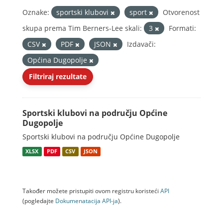
Oznake:
sportski klubovi
sport
Otvorenost
skupa prema Tim Berners-Lee skali:
3
Formati:
CSV
PDF
JSON
Izdavači:
Općina Dugopolje
Filtriraj rezultate
Sportski klubovi na području Općine
Dugopolje
Sportski klubovi na području Općine Dugopolje
XLSX
PDF
CSV
JSON
Također možete pristupiti ovom registru koristeći
API
(pogledajte
Dokumenаtаcijа API-jа
).