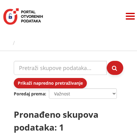
Preskoči
na
sadržaj
Skupovi podаtаkа
Prikaži napredno pretraživanje
Poredaj prema
Pronađeno skupova
podataka: 1