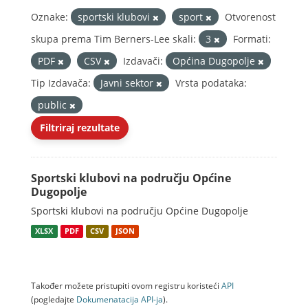
Oznake:
sportski klubovi
sport
Otvorenost
skupa prema Tim Berners-Lee skali:
3
Formati:
PDF
CSV
Izdavači:
Općina Dugopolje
Tip Izdavača:
Javni sektor
Vrsta podataka:
public
Filtriraj rezultate
Sportski klubovi na području Općine
Dugopolje
Sportski klubovi na području Općine Dugopolje
XLSX
PDF
CSV
JSON
Također možete pristupiti ovom registru koristeći
API
(pogledajte
Dokumenаtаcijа API-jа
).