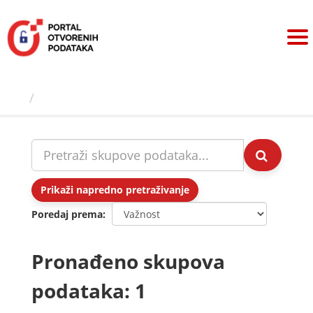
Preskoči
na
sadržaj
Skupovi podаtаkа
Prikaži napredno pretraživanje
Poredaj prema
Pronađeno skupova
podataka: 1