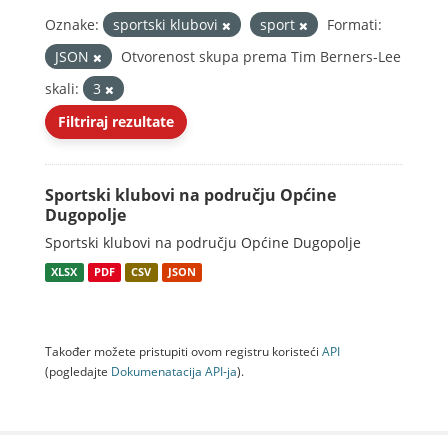
Oznake:
sportski klubovi
sport
Formati:
JSON
Otvorenost skupa prema Tim Berners-Lee
skali:
3
Filtriraj rezultate
Sportski klubovi na području Općine
Dugopolje
Sportski klubovi na području Općine Dugopolje
XLSX
PDF
CSV
JSON
Također možete pristupiti ovom registru koristeći
API
(pogledajte
Dokumenаtаcijа API-jа
).