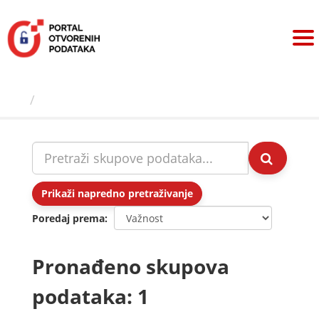
Preskoči
na
sadržaj
Skupovi podаtаkа
Prikaži napredno pretraživanje
Poredaj prema
Pronađeno skupova
podataka: 1