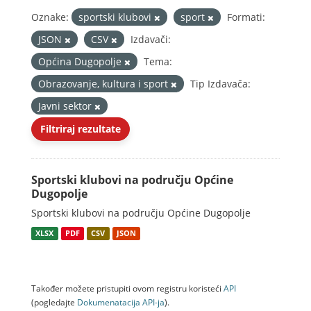
Oznake:
sportski klubovi
sport
Formati:
JSON
CSV
Izdavači:
Općina Dugopolje
Tema:
Obrazovanje, kultura i sport
Tip Izdavača:
Javni sektor
Filtriraj rezultate
Sportski klubovi na području Općine
Dugopolje
Sportski klubovi na području Općine Dugopolje
XLSX
PDF
CSV
JSON
Također možete pristupiti ovom registru koristeći
API
(pogledajte
Dokumenаtаcijа API-jа
).