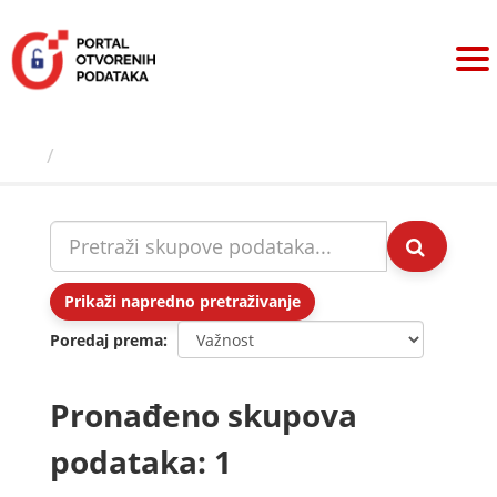
Preskoči
na
sadržaj
Skupovi podаtаkа
Prikaži napredno pretraživanje
Poredaj prema
Pronađeno skupova
podataka: 1