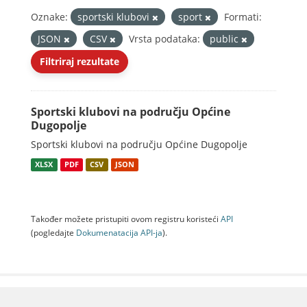
Oznake:
sportski klubovi
sport
Formati:
JSON
CSV
Vrsta podataka:
public
Filtriraj rezultate
Sportski klubovi na području Općine
Dugopolje
Sportski klubovi na području Općine Dugopolje
XLSX
PDF
CSV
JSON
Također možete pristupiti ovom registru koristeći
API
(pogledajte
Dokumenаtаcijа API-jа
).