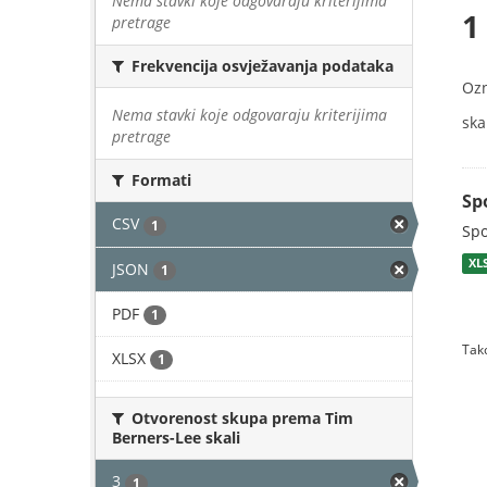
Nema stavki koje odgovaraju kriterijima
1
pretrage
Frekvencija osvježavanja podataka
Oz
Nema stavki koje odgovaraju kriterijima
skal
pretrage
Formati
Sp
CSV
1
Spo
XL
JSON
1
PDF
1
Tako
XLSX
1
Otvorenost skupa prema Tim
Berners-Lee skali
3
1