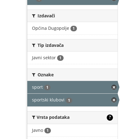
Izdavači
Općina Dugopolje
1
Tip izdavača
Javni sektor
1
Oznake
sport
1
sportski klubovi
1
Vrsta podataka
?
Javno
1