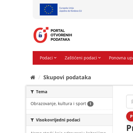
Preskoči
na
sadržaj
Skupovi podаtаkа
Tema
Obrazovanje, kultura i sport
1
P
Visokovrijedni podaci
P