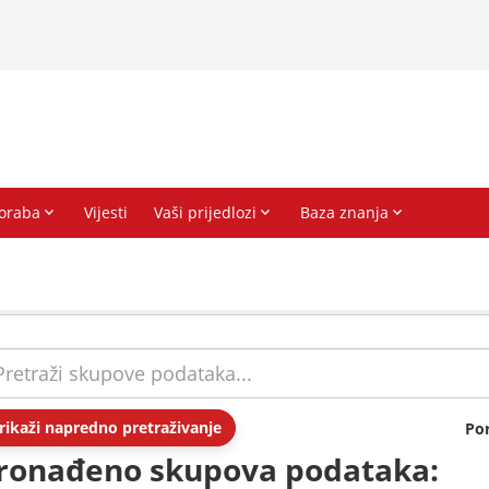
rikaži napredno pretraživanje
Po
ronađeno skupova podataka: