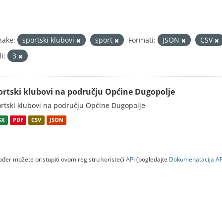
nake:
sportski klubovi
sport
Formati:
JSON
CSV
i:
3
ortski klubovi na području Općine Dugopolje
rtski klubovi na području Općine Dugopolje
SX
PDF
CSV
JSON
đer možete pristupiti ovom registru koristeći
API
(pogledajte
Dokumenаtаcijа AP