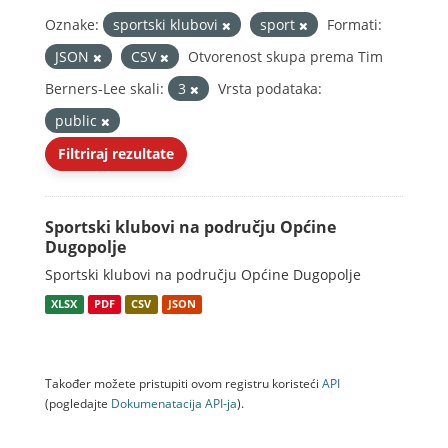
Oznake:
sportski klubovi
sport
Formati:
JSON
CSV
Otvorenost skupa prema Tim
Berners-Lee skali:
3
Vrsta podataka:
public
Filtriraj rezultate
Sportski klubovi na području Općine
Dugopolje
Sportski klubovi na području Općine Dugopolje
XLSX
PDF
CSV
JSON
Također možete pristupiti ovom registru koristeći
API
(pogledajte
Dokumenаtаcijа API-jа
).