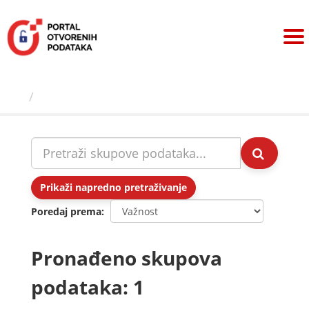
Preskoči
na
sadržaj
Skupovi podаtаkа
Prikaži napredno pretraživanje
Poredaj prema
Pronađeno skupova
podataka: 1