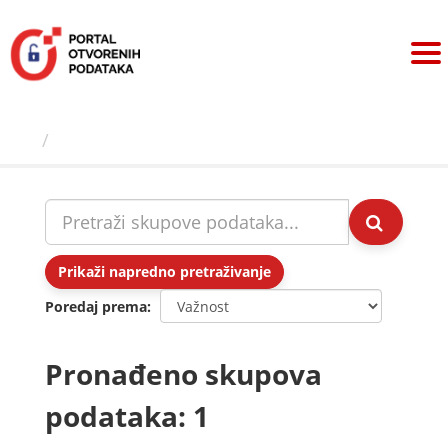
Preskoči
na
sadržaj
Skupovi podаtаkа
Prikaži napredno pretraživanje
Poredaj prema
Pronađeno skupova
podataka: 1