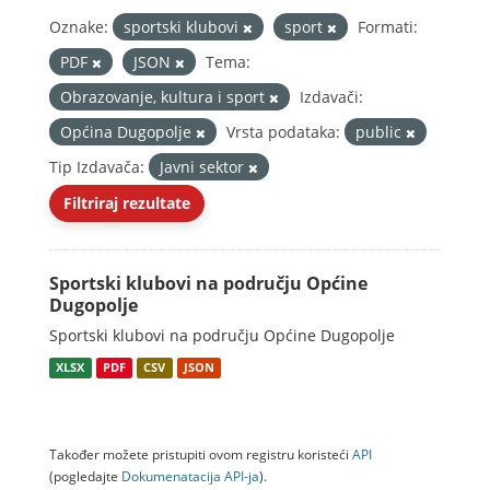
Oznake:
sportski klubovi
sport
Formati:
PDF
JSON
Tema:
Obrazovanje, kultura i sport
Izdavači:
Općina Dugopolje
Vrsta podataka:
public
Tip Izdavača:
Javni sektor
Filtriraj rezultate
Sportski klubovi na području Općine
Dugopolje
Sportski klubovi na području Općine Dugopolje
XLSX
PDF
CSV
JSON
Također možete pristupiti ovom registru koristeći
API
(pogledajte
Dokumenаtаcijа API-jа
).