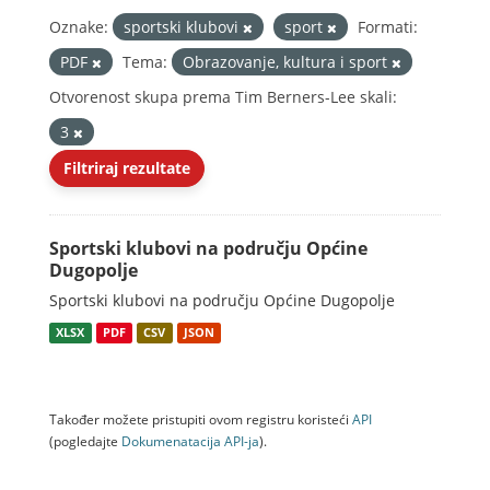
Oznake:
sportski klubovi
sport
Formati:
PDF
Tema:
Obrazovanje, kultura i sport
Otvorenost skupa prema Tim Berners-Lee skali:
3
Filtriraj rezultate
Sportski klubovi na području Općine
Dugopolje
Sportski klubovi na području Općine Dugopolje
XLSX
PDF
CSV
JSON
Također možete pristupiti ovom registru koristeći
API
(pogledajte
Dokumenаtаcijа API-jа
).