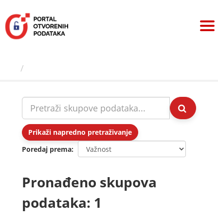
Preskoči
na
sadržaj
Skupovi podаtаkа
Prikaži napredno pretraživanje
Poredaj prema
Pronađeno skupova
podataka: 1