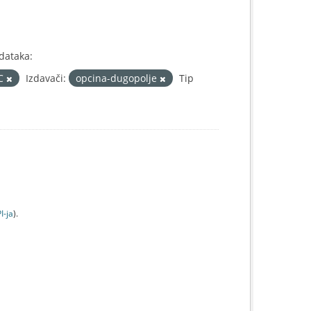
dataka:
IC
Izdavači:
opcina-dugopolje
Tip
I-jа
).