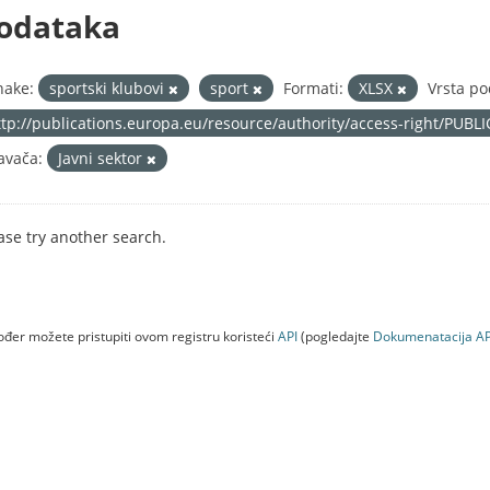
odataka
nake:
sportski klubovi
sport
Formati:
XLSX
Vrsta po
ttp://publications.europa.eu/resource/authority/access-right/PUBL
avača:
Javni sektor
ase try another search.
đer možete pristupiti ovom registru koristeći
API
(pogledajte
Dokumenаtаcijа AP