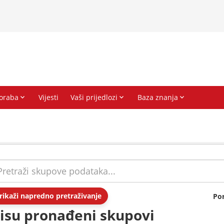
rikaži napredno pretraživanje
Po
isu pronađeni skupovi