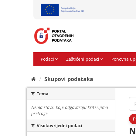
Preskoči
na
sadržaj
Skupovi podаtаkа
Tema
Nema stavki koje odgovaraju kriterijima
pretrage
P
Visokovrijedni podaci
N