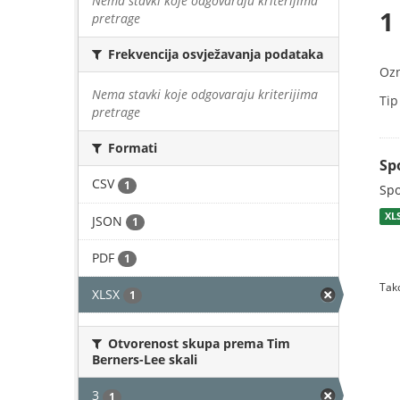
Nema stavki koje odgovaraju kriterijima
1
pretrage
Frekvencija osvježavanja podataka
Oz
Nema stavki koje odgovaraju kriterijima
Tip
pretrage
Formati
Sp
CSV
1
Spo
XL
JSON
1
PDF
1
Tako
XLSX
1
Otvorenost skupa prema Tim
Berners-Lee skali
3
1