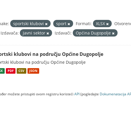
nake:
sportski klubovi
sport
Formati:
XLSX
Otvoreno
 Izdavača:
Javni sektor
Izdavači:
Općina Dugopolje
ortski klubovi na području Općine Dugopolje
rtski klubovi na području Općine Dugopolje
SX
PDF
CSV
JSON
đer možete pristupiti ovom registru koristeći
API
(pogledajte
Dokumenаtаcijа AP