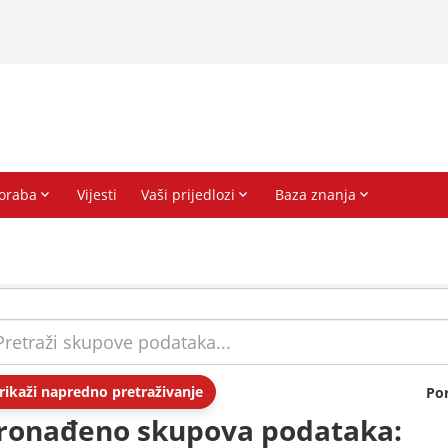
rikaži napredno pretraživanje
Po
ronađeno skupova podataka: