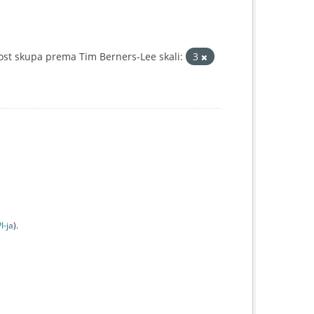
st skupa prema Tim Berners-Lee skali:
3
I-jа
).