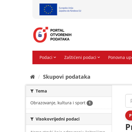
Preskoči
na
sadržaj
Skupovi podаtаkа
Tema
Obrazovanje, kultura i sport
1
P
Visokovrijedni podaci
P