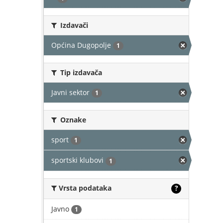
Izdavači
Općina Dugopolje
1
Tip izdavača
Javni sektor
1
Oznake
sport
1
sportski klubovi
1
Vrsta podataka
?
Javno
1