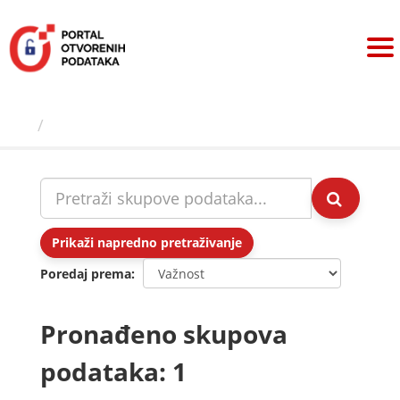
Preskoči
na
sadržaj
Skupovi podаtаkа
Prikaži napredno pretraživanje
Poredaj prema
Pronađeno skupova
podataka: 1