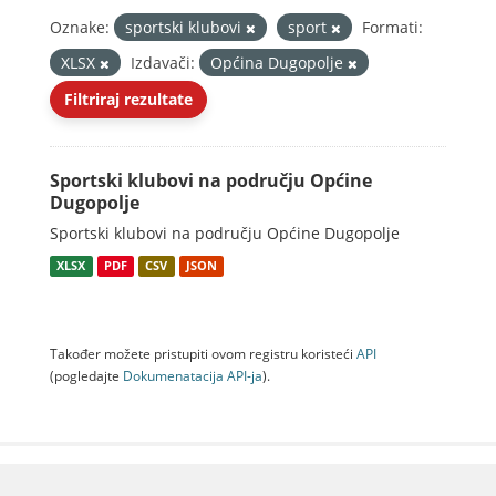
Oznake:
sportski klubovi
sport
Formati:
XLSX
Izdavači:
Općina Dugopolje
Filtriraj rezultate
Sportski klubovi na području Općine
Dugopolje
Sportski klubovi na području Općine Dugopolje
XLSX
PDF
CSV
JSON
Također možete pristupiti ovom registru koristeći
API
(pogledajte
Dokumenаtаcijа API-jа
).