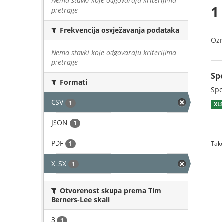
Nema stavki koje odgovaraju kriterijima
1
pretrage
Frekvencija osvježavanja podataka
Oz
Nema stavki koje odgovaraju kriterijima
pretrage
Sp
Formati
Spo
CSV
1
XL
JSON
1
PDF
1
Tako
XLSX
1
Otvorenost skupa prema Tim
Berners-Lee skali
3
1