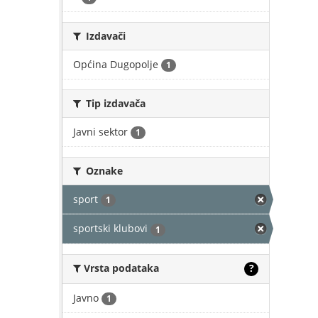
Izdavači
Općina Dugopolje
1
Tip izdavača
Javni sektor
1
Oznake
sport
1
sportski klubovi
1
Vrsta podataka
?
Javno
1