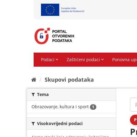
Preskoči
na
sadržaj
Skupovi podаtаkа
Tema
Obrazovanje, kultura i sport
1
P
Visokovrijedni podaci
P