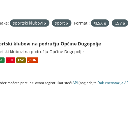
nake:
sportski klubovi
sport
Formati:
XLSX
CSV
ortski klubovi na području Općine Dugopolje
rtski klubovi na području Općine Dugopolje
SX
PDF
CSV
JSON
đer možete pristupiti ovom registru koristeći
API
(pogledajte
Dokumenаtаcijа AP