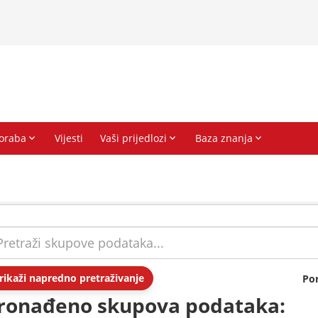
rikaži napredno pretraživanje
Po
ronađeno skupova podataka: