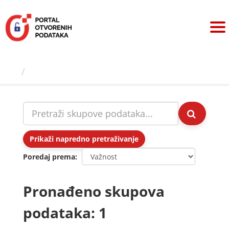
Preskoči
na
sadržaj
Skupovi podаtаkа
Prikaži napredno pretraživanje
Poredaj prema
Pronađeno skupova
podataka: 1