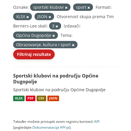
Oznake:
sportski klubovi
sport
Formati:
XLSX
JSON
Otvorenost skupa prema Tim
Berners-Lee skali:
3
Izdavači:
Općina Dugopolje
Tema:
Obrazovanje, kultura i sport
Filtriraj rezultate
Sportski klubovi na području Općine
Dugopolje
Sportski klubovi na području Općine Dugopolje
XLSX
PDF
CSV
JSON
Također možete pristupiti ovom registru koristeći
API
(pogledajte
Dokumenаtаcijа API-jа
).