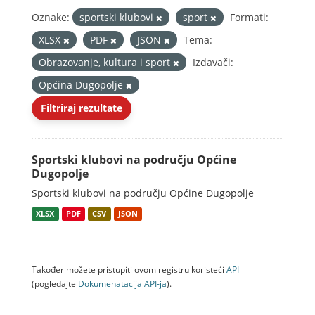
Oznake:
sportski klubovi
sport
Formati:
XLSX
PDF
JSON
Tema:
Obrazovanje, kultura i sport
Izdavači:
Općina Dugopolje
Filtriraj rezultate
Sportski klubovi na području Općine
Dugopolje
Sportski klubovi na području Općine Dugopolje
XLSX
PDF
CSV
JSON
Također možete pristupiti ovom registru koristeći
API
(pogledajte
Dokumenаtаcijа API-jа
).