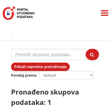
Preskoči
na
sadržaj
Skupovi podаtаkа
Prikaži napredno pretraživanje
Poredaj prema
Pronađeno skupova
podataka: 1