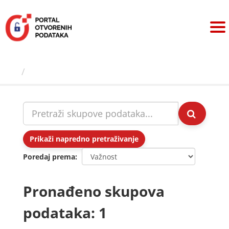
Preskoči
na
sadržaj
Skupovi podаtаkа
Prikaži napredno pretraživanje
Poredaj prema
Pronađeno skupova
podataka: 1