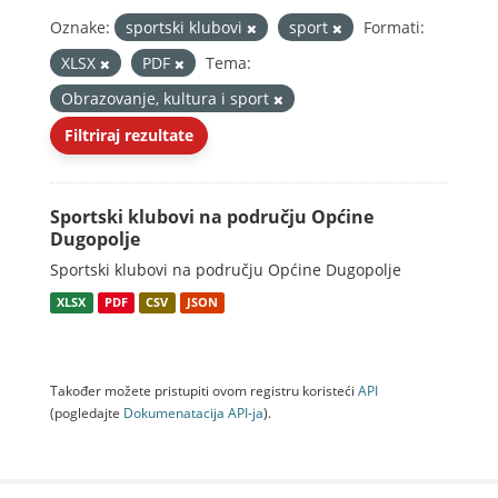
Oznake:
sportski klubovi
sport
Formati:
XLSX
PDF
Tema:
Obrazovanje, kultura i sport
Filtriraj rezultate
Sportski klubovi na području Općine
Dugopolje
Sportski klubovi na području Općine Dugopolje
XLSX
PDF
CSV
JSON
Također možete pristupiti ovom registru koristeći
API
(pogledajte
Dokumenаtаcijа API-jа
).