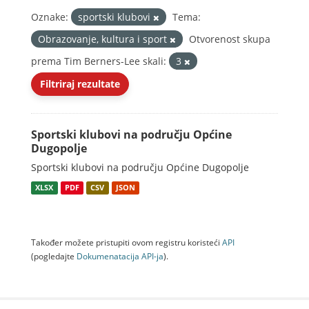
Oznake:
sportski klubovi
Tema:
Obrazovanje, kultura i sport
Otvorenost skupa
prema Tim Berners-Lee skali:
3
Filtriraj rezultate
Sportski klubovi na području Općine
Dugopolje
Sportski klubovi na području Općine Dugopolje
XLSX
PDF
CSV
JSON
Također možete pristupiti ovom registru koristeći
API
(pogledajte
Dokumenаtаcijа API-jа
).