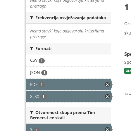
Nema stavki koje odgovaraju kriterijima
1
pretrage
Frekvencija osvježavanja podataka
Oz
Nema stavki koje odgovaraju kriterijima
sku
pretrage
Formati
Sp
CSV
1
Spo
XL
JSON
1
PDF
1
Tako
XLSX
1
Otvorenost skupa prema Tim
Berners-Lee skali
3
1