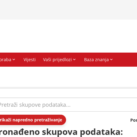
rikaži napredno pretraživanje
Po
ronađeno skupova podataka: