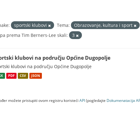
nake:
sportski klubovi
Tema:
Obrazovanje, kultura i sport
pa prema Tim Berners-Lee skali:
3
ortski klubovi na području Općine Dugopolje
rtski klubovi na području Općine Dugopolje
SX
PDF
CSV
JSON
đer možete pristupiti ovom registru koristeći
API
(pogledajte
Dokumenаtаcijа AP