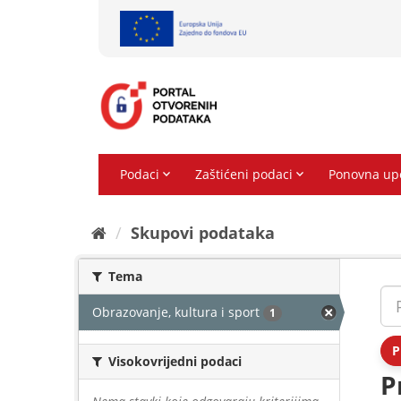
Preskoči
na
sadržaj
Skupovi podаtаkа
Tema
Obrazovanje, kultura i sport
1
P
Visokovrijedni podaci
P