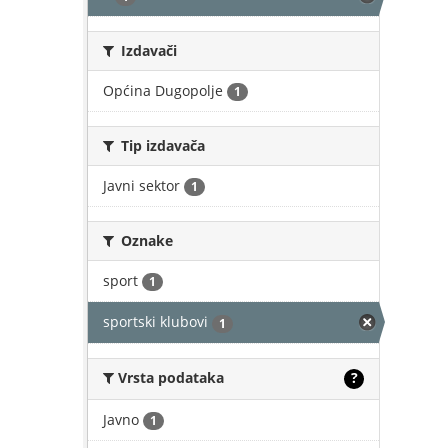
Izdavači
Općina Dugopolje
1
Tip izdavača
Javni sektor
1
Oznake
sport
1
sportski klubovi
1
Vrsta podataka
?
Javno
1