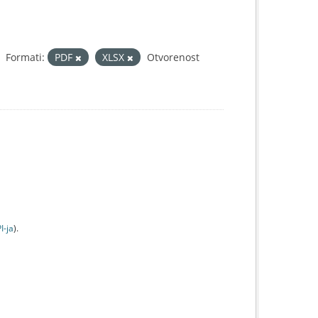
Formati:
PDF
XLSX
Otvorenost
I-jа
).