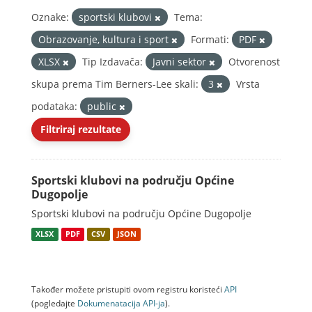
Oznake:
sportski klubovi
Tema:
Obrazovanje, kultura i sport
Formati:
PDF
XLSX
Tip Izdavača:
Javni sektor
Otvorenost
skupa prema Tim Berners-Lee skali:
3
Vrsta
podataka:
public
Filtriraj rezultate
Sportski klubovi na području Općine
Dugopolje
Sportski klubovi na području Općine Dugopolje
XLSX
PDF
CSV
JSON
Također možete pristupiti ovom registru koristeći
API
(pogledajte
Dokumenаtаcijа API-jа
).