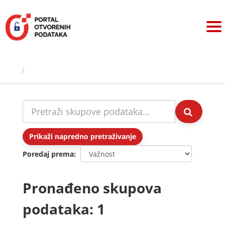
Preskoči
na
sadržaj
Skupovi podаtаkа
Prikaži napredno pretraživanje
Poredaj prema
Pronađeno skupova
podataka: 1