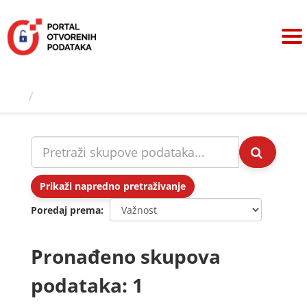
Preskoči
na
sadržaj
Skupovi podаtаkа
Prikaži napredno pretraživanje
Poredaj prema
Pronađeno skupova
podataka: 1