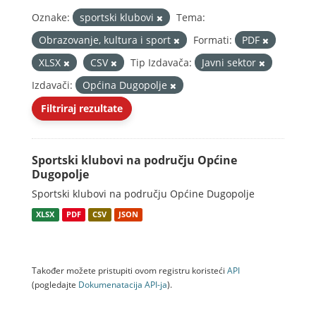
Oznake:
sportski klubovi
Tema:
Obrazovanje, kultura i sport
Formati:
PDF
XLSX
CSV
Tip Izdavača:
Javni sektor
Izdavači:
Općina Dugopolje
Filtriraj rezultate
Sportski klubovi na području Općine
Dugopolje
Sportski klubovi na području Općine Dugopolje
XLSX
PDF
CSV
JSON
Također možete pristupiti ovom registru koristeći
API
(pogledajte
Dokumenаtаcijа API-jа
).