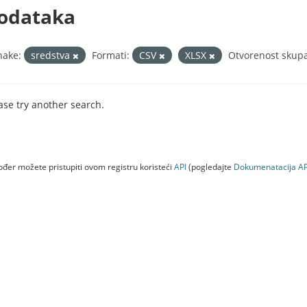
odataka
nake:
sredstva
Formati:
CSV
XLSX
Otvorenost skupa
ase try another search.
đer možete pristupiti ovom registru koristeći
API
(pogledajte
Dokumenаtаcijа AP