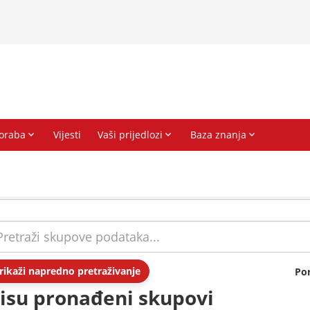
rikaži napredno pretraživanje
Po
isu pronađeni skupovi