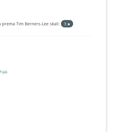
 prema Tim Berners-Lee skali:
3
I-jа
).