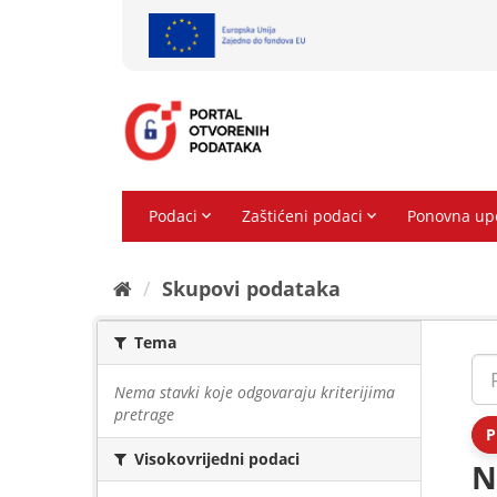
Preskoči
na
sadržaj
Skupovi podаtаkа
Tema
Nema stavki koje odgovaraju kriterijima
pretrage
P
Visokovrijedni podaci
N