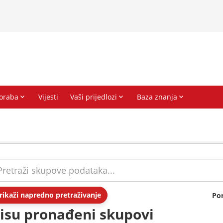
rikaži napredno pretraživanje
Po
isu pronađeni skupovi