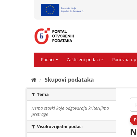
Preskoči
na
sadržaj
Skupovi podаtаkа
Tema
Nema stavki koje odgovaraju kriterijima
pretrage
P
Visokovrijedni podaci
N