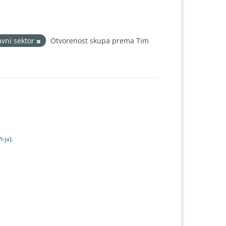
avni sektor
Otvorenost skupa prema Tim
I-jа
).