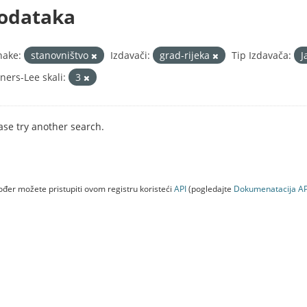
odataka
nake:
stanovništvo
Izdavači:
grad-rijeka
Tip Izdavača:
J
ners-Lee skali:
3
ase try another search.
đer možete pristupiti ovom registru koristeći
API
(pogledajte
Dokumenаtаcijа AP