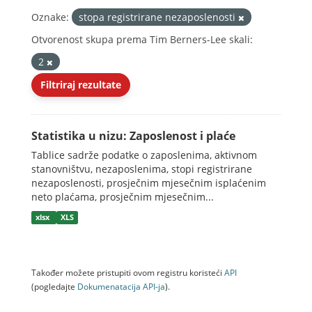
Oznake:
stopa registrirane nezaposlenosti
Otvorenost skupa prema Tim Berners-Lee skali:
2
Filtriraj rezultate
Statistika u nizu: Zaposlenost i plaće
Tablice sadrže podatke o zaposlenima, aktivnom
stanovništvu, nezaposlenima, stopi registrirane
nezaposlenosti, prosječnim mjesečnim isplaćenim
neto plaćama, prosječnim mjesečnim...
xlsx
XLS
Također možete pristupiti ovom registru koristeći
API
(pogledajte
Dokumenаtаcijа API-jа
).