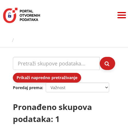
Preskoči
na
sadržaj
Skupovi podаtаkа
Prikaži napredno pretraživanje
Poredaj prema
Pronađeno skupova
podataka: 1