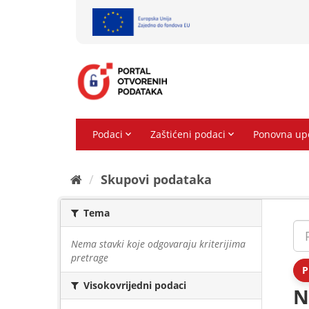
Preskoči
na
sadržaj
Skupovi podаtаkа
Tema
Nema stavki koje odgovaraju kriterijima
pretrage
P
Visokovrijedni podaci
N