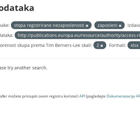
odataka
nake:
stopa registrirane nezaposlenosti
zaposleni
Izdava
ataka:
http://publications.europa.eu/resource/authority/access-
orenost skupa prema Tim Berners-Lee skali:
2
Formati:
xlsx
ase try another search.
đer možete pristupiti ovom registru koristeći
API
(pogledajte
Dokumenаtаcijа AP