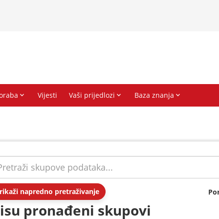
rikaži napredno pretraživanje
Po
isu pronađeni skupovi