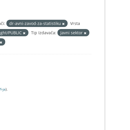
či:
dr-avni-zavod-za-statistiku
Vrsta
right/PUBLIC
Tip Izdavača:
Javni sektor
I-jа
).