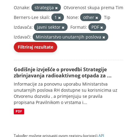
Oznake:
strategija
Otvorenost skupa prema Tim
Berners-Lee skali:
1
None:
other
Tip
Izdavača:
Javni sektor
Formati:
PDF
Izdavači:
Ministarstvo unutarnjih poslova
Filtriraj rezultate
Godišnje izvješće o provedbi Strategije
zbrinjavanja radioaktivnog otpada za ...
Informacije za ponovnu uporabu Ministarstva
unutarnjih poslova RH dostupne su korisnicima uz
Otvorenu dozvolu , a primjenjuju se pravila
propisana Pravilnikom o vrstama i...
PDF
Također možete pristupiti ovom registru koristeći
API