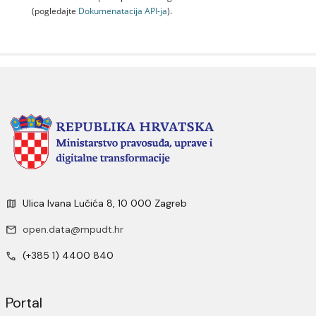
(pogledajte
Dokumenаtаcijа API-jа
).