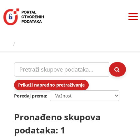
Preskoči
na
sadržaj
Skupovi podаtаkа
Prikaži napredno pretraživanje
Poredaj prema
Pronađeno skupova
podataka: 1