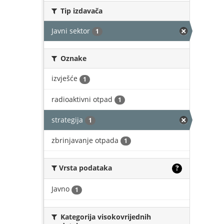
Tip izdavača
Javni sektor
1
Oznake
izvješće
1
radioaktivni otpad
1
strategija
1
zbrinjavanje otpada
1
Vrsta podataka
?
Javno
1
Kategorija visokovrijednih