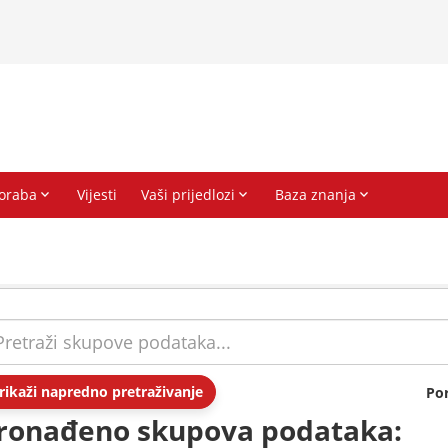
rikaži napredno pretraživanje
Po
ronađeno skupova podataka: