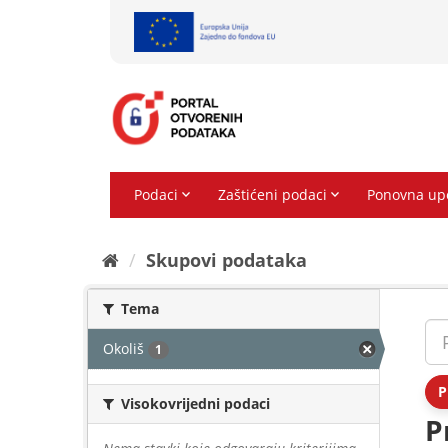
Preskoči
na
sadržaj
Skupovi podаtаkа
Tema
Okoliš
1
P
Visokovrijedni podaci
P