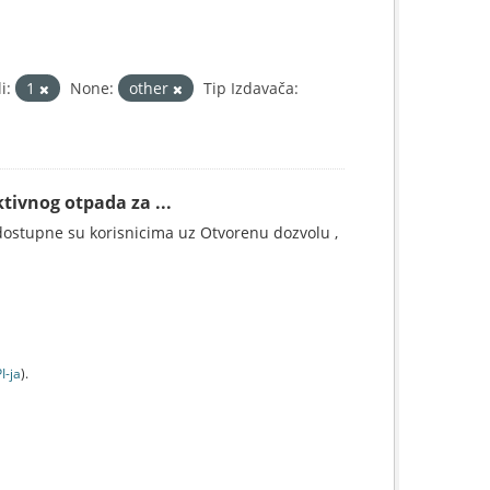
i:
1
None:
other
Tip Izdavača:
tivnog otpada za ...
ostupne su korisnicima uz Otvorenu dozvolu ,
I-jа
).