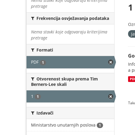
Nema stavki koje odgovaraju kriterijima
1
pretrage
Frekvencija osvježavanja podataka
Oz
Nema stavki koje odgovaraju kriterijima
J
pretrage
Formati
Go
PDF
1
Inf
a p
Otvorenost skupa prema Tim
PD
Berners-Lee skali
1
1
Tako
Izdavači
Ministarstvo unutarnjih poslova
1