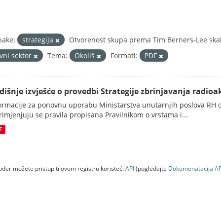
nake:
strategija
Otvorenost skupa prema Tim Berners-Lee skal
avni sektor
Tema:
Okoliš
Formati:
PDF
dišnje izvješće o provedbi Strategije zbrinjavanja radioak
ormacije za ponovnu uporabu Ministarstva unutarnjih poslova RH d
rimjenjuju se pravila propisana Pravilnikom o vrstama i...
F
đer možete pristupiti ovom registru koristeći
API
(pogledajte
Dokumenаtаcijа AP