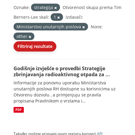
Oznake:
strategija
Otvorenost skupa prema Tim
Berners-Lee skali:
1
Izdavači:
Ministarstvo unutarnjih poslova
None:
other
Filtriraj rezultate
Godišnje izvješće o provedbi Strategije
zbrinjavanja radioaktivnog otpada za ...
Informacije za ponovnu uporabu Ministarstva
unutarnjih poslova RH dostupne su korisnicima uz
Otvorenu dozvolu , a primjenjuju se pravila
propisana Pravilnikom o vrstama i...
PDF
Također možete pristupiti ovom registru koristeći
API