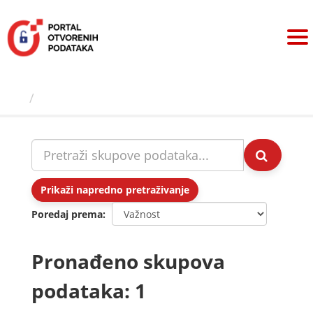
Preskoči
na
sadržaj
Skupovi podаtаkа
Prikaži napredno pretraživanje
Poredaj prema
Pronađeno skupova
podataka: 1