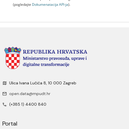
(pogledajte
Dokumenаtаcijа API-jа
).