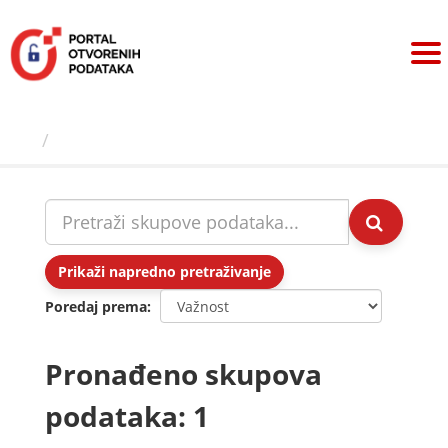
Preskoči
na
sadržaj
Skupovi podаtаkа
Prikaži napredno pretraživanje
Poredaj prema
Pronađeno skupova
podataka: 1