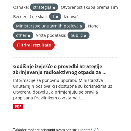
Oznake:
strategija
Otvorenost skupa prema Tim
Berners-Lee skali:
1
Izdavači:
Ministarstvo unutarnjih poslova
None:
other
Vrsta podataka:
public
Filtriraj rezultate
Godišnje izvješće o provedbi Strategije
zbrinjavanja radioaktivnog otpada za ...
Informacije za ponovnu uporabu Ministarstva
unutarnjih poslova RH dostupne su korisnicima uz
Otvorenu dozvolu , a primjenjuju se pravila
propisana Pravilnikom o vrstama i...
PDF
Također možete pristupiti ovom registru koristeći
API