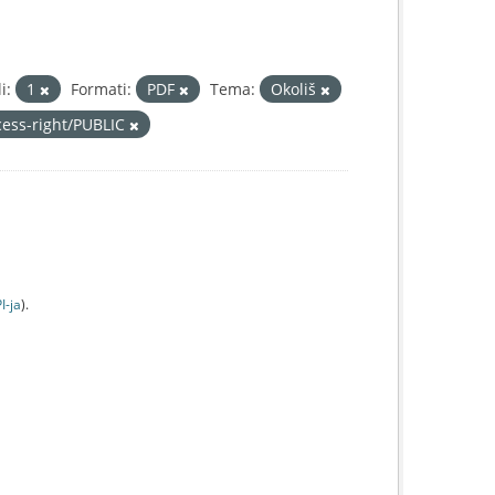
i:
1
Formati:
PDF
Tema:
Okoliš
cess-right/PUBLIC
I-jа
).