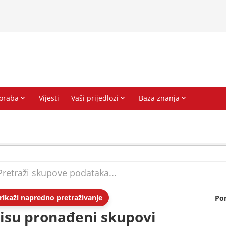
rikaži napredno pretraživanje
Po
isu pronađeni skupovi