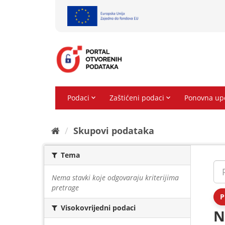
Preskoči
na
sadržaj
Skupovi podаtаkа
Tema
Nema stavki koje odgovaraju kriterijima
pretrage
P
Visokovrijedni podaci
N