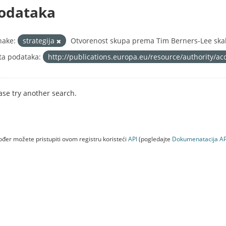
odataka
nake:
strategija
Otvorenost skupa prema Tim Berners-Lee skal
ta podataka:
http://publications.europa.eu/resource/authority/ac
ase try another search.
đer možete pristupiti ovom registru koristeći
API
(pogledajte
Dokumenаtаcijа AP