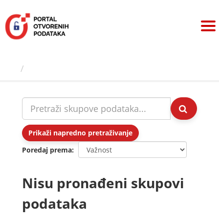
Preskoči
na
sadržaj
Skupovi podаtаkа
Prikaži napredno pretraživanje
Poredaj prema
Nisu pronađeni skupovi
podataka