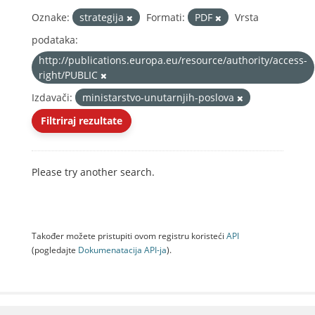
Oznake:
strategija
Formati:
PDF
Vrsta
podataka:
http://publications.europa.eu/resource/authority/access-
right/PUBLIC
Izdavači:
ministarstvo-unutarnjih-poslova
Filtriraj rezultate
Please try another search.
Također možete pristupiti ovom registru koristeći
API
(pogledajte
Dokumenаtаcijа API-jа
).