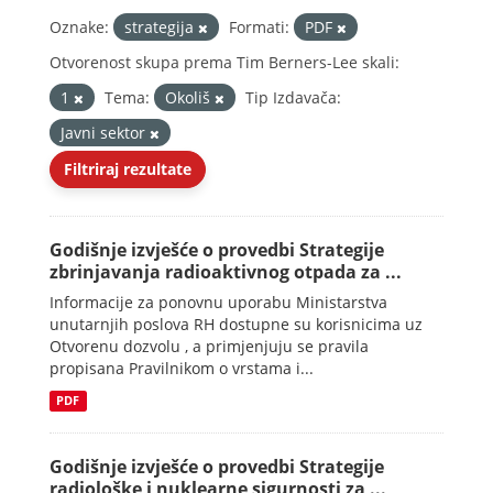
Oznake:
strategija
Formati:
PDF
Otvorenost skupa prema Tim Berners-Lee skali:
1
Tema:
Okoliš
Tip Izdavača:
Javni sektor
Filtriraj rezultate
Godišnje izvješće o provedbi Strategije
zbrinjavanja radioaktivnog otpada za ...
Informacije za ponovnu uporabu Ministarstva
unutarnjih poslova RH dostupne su korisnicima uz
Otvorenu dozvolu , a primjenjuju se pravila
propisana Pravilnikom o vrstama i...
PDF
Godišnje izvješće o provedbi Strategije
radiološke i nuklearne sigurnosti za ...