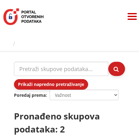
Preskoči
na
sadržaj
Skupovi podаtаkа
Prikaži napredno pretraživanje
Poredaj prema
Pronađeno skupova
podataka: 2