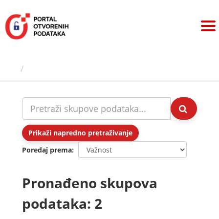
Preskoči
na
sadržaj
Skupovi podаtаkа
Prikaži napredno pretraživanje
Poredaj prema
Pronađeno skupova
podataka: 2