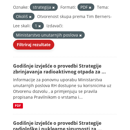
Oznake:
strategija
Formati:
PDF
Tema:
Okoliš
Otvorenost skupa prema Tim Berners-
Lee skali:
1
Izdavači:
Ministarstvo unutarnjih poslova
Filtriraj rezultate
Godišnje izvješće o provedbi Strategije
zbrinjavanja radioaktivnog otpada za ...
Informacije za ponovnu uporabu Ministarstva
unutarnjih poslova RH dostupne su korisnicima uz
Otvorenu dozvolu , a primjenjuju se pravila
propisana Pravilnikom o vrstama i...
PDF
Godišnje izvješće o provedbi Strategije
radiološke i nuklearne sigurnosti za ...