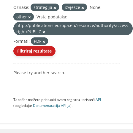
Oznake:
strategija
izvješće
None:
other
Vrsta podataka:
http://publications.europa.eu/resource/authority/access-
right/PUBLIC
Formati:
PDF
Filtriraj rezultate
Please try another search.
Također možete pristupiti ovom registru koristeći
API
(pogledajte
Dokumenаtаcijа API-jа
).