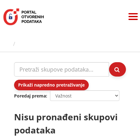
Preskoči
na
sadržaj
Skupovi podаtаkа
Prikaži napredno pretraživanje
Poredaj prema
Nisu pronađeni skupovi
podataka