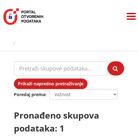
Preskoči
na
sadržaj
Skupovi podаtаkа
Prikaži napredno pretraživanje
Poredaj prema
Pronađeno skupova
podataka: 1