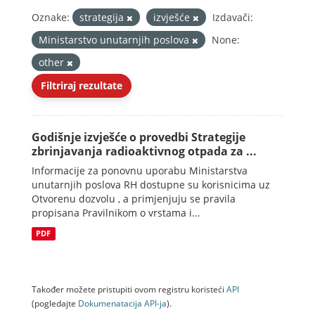
Oznake:
strategija
izvješće
Izdavači:
Ministarstvo unutarnjih poslova
None:
other
Filtriraj rezultate
Godišnje izvješće o provedbi Strategije
zbrinjavanja radioaktivnog otpada za ...
Informacije za ponovnu uporabu Ministarstva
unutarnjih poslova RH dostupne su korisnicima uz
Otvorenu dozvolu , a primjenjuju se pravila
propisana Pravilnikom o vrstama i...
PDF
Također možete pristupiti ovom registru koristeći
API
(pogledajte
Dokumenаtаcijа API-jа
).