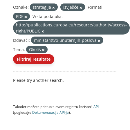
Oznake:
strategija
izvješće
Formati:
PDF
Vrsta podataka:
http://publications.europa.eu/resource/authority/access-
right/PUBLIC
Izdavači:
ministarstvo-unutarnjih-poslova
Tema:
Okoliš
Filtriraj rezultate
Please try another search.
Također možete pristupiti ovom registru koristeći
API
(pogledajte
Dokumenаtаcijа API-jа
).