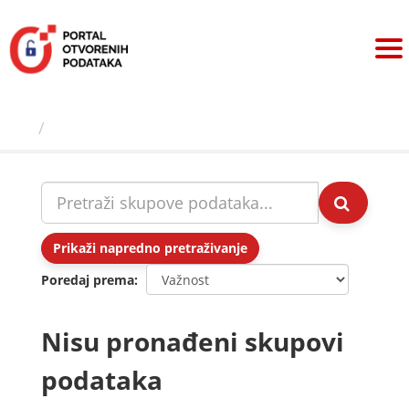
Preskoči
na
sadržaj
Skupovi podаtаkа
Prikaži napredno pretraživanje
Poredaj prema
Nisu pronađeni skupovi
podataka