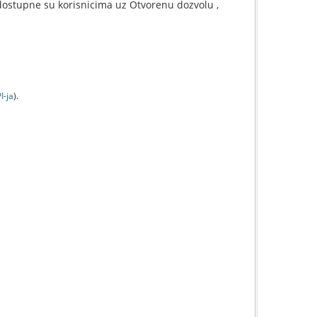
ostupne su korisnicima uz Otvorenu dozvolu ,
I-jа
).