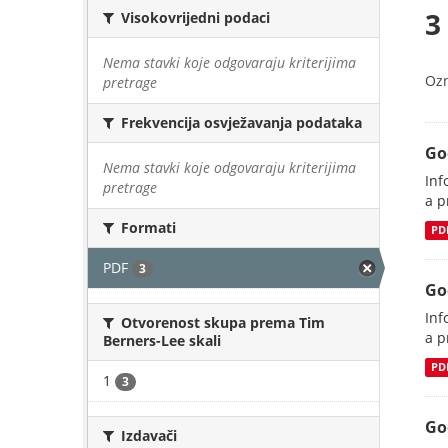
3
Visokovrijedni podaci
Nema stavki koje odgovaraju kriterijima
Oz
pretrage
Frekvencija osvježavanja podataka
Go
Nema stavki koje odgovaraju kriterijima
Inf
pretrage
a p
Formati
PD
PDF
3
Go
Inf
Otvorenost skupa prema Tim
a p
Berners-Lee skali
PD
1
3
Go
Izdavači