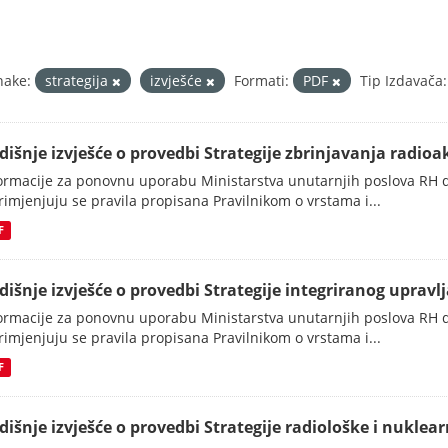
nake:
strategija
izvješće
Formati:
PDF
Tip Izdavača:
dišnje izvješće o provedbi Strategije zbrinjavanja radioak
ormacije za ponovnu uporabu Ministarstva unutarnjih poslova RH d
rimjenjuju se pravila propisana Pravilnikom o vrstama i...
F
dišnje izvješće o provedbi Strategije integriranog upravlj
ormacije za ponovnu uporabu Ministarstva unutarnjih poslova RH d
rimjenjuju se pravila propisana Pravilnikom o vrstama i...
F
dišnje izvješće o provedbi Strategije radiološke i nuklearn