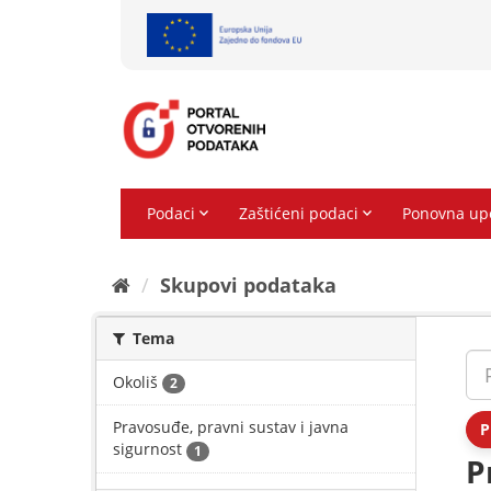
Preskoči
na
sadržaj
Skupovi podаtаkа
Tema
Okoliš
2
Pravosuđe, pravni sustav i javna
P
sigurnost
1
P