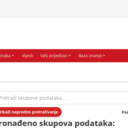
rikaži napredno pretraživanje
Po
ronađeno skupova podataka: