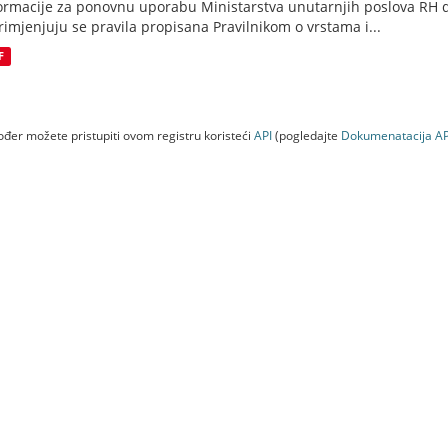
ormacije za ponovnu uporabu Ministarstva unutarnjih poslova RH d
rimjenjuju se pravila propisana Pravilnikom o vrstama i...
F
đer možete pristupiti ovom registru koristeći
API
(pogledajte
Dokumenаtаcijа AP