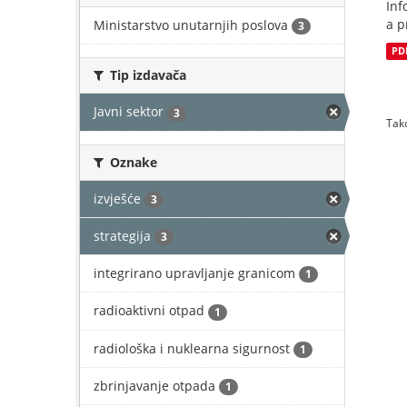
Inf
a p
Ministarstvo unutarnjih poslova
3
PD
Tip izdavača
Javni sektor
3
Tako
Oznake
izvješće
3
strategija
3
integrirano upravljanje granicom
1
radioaktivni otpad
1
radiološka i nuklearna sigurnost
1
zbrinjavanje otpada
1