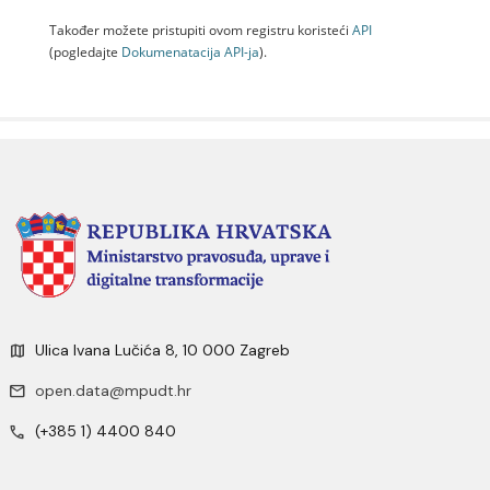
Također možete pristupiti ovom registru koristeći
API
(pogledajte
Dokumenаtаcijа API-jа
).