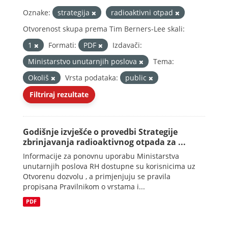
Oznake:
strategija
radioaktivni otpad
Otvorenost skupa prema Tim Berners-Lee skali:
1
Formati:
PDF
Izdavači:
Ministarstvo unutarnjih poslova
Tema:
Okoliš
Vrsta podataka:
public
Filtriraj rezultate
Godišnje izvješće o provedbi Strategije
zbrinjavanja radioaktivnog otpada za ...
Informacije za ponovnu uporabu Ministarstva
unutarnjih poslova RH dostupne su korisnicima uz
Otvorenu dozvolu , a primjenjuju se pravila
propisana Pravilnikom o vrstama i...
PDF