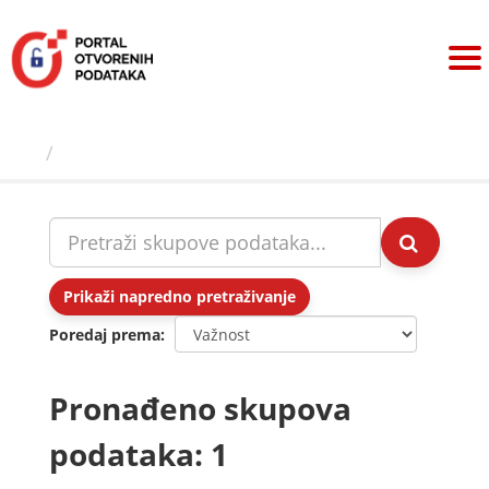
Preskoči
na
sadržaj
Skupovi podаtаkа
Prikaži napredno pretraživanje
Poredaj prema
Pronađeno skupova
podataka: 1