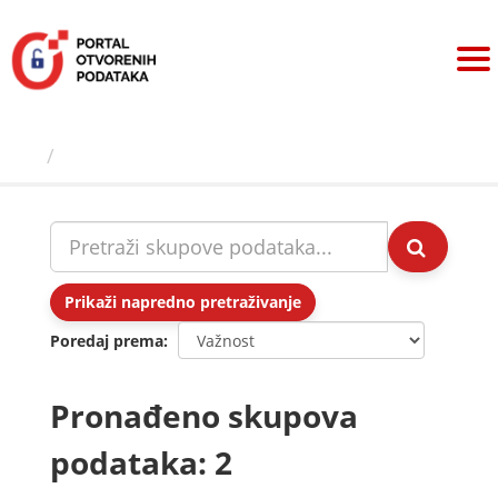
Preskoči
na
sadržaj
Skupovi podаtаkа
Prikaži napredno pretraživanje
Poredaj prema
Pronađeno skupova
podataka: 2