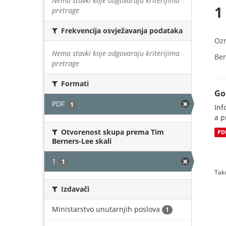
Nema stavki koje odgovaraju kriterijima
1
pretrage
Frekvencija osvježavanja podataka
Oz
Nema stavki koje odgovaraju kriterijima
Ber
pretrage
Formati
Go
PDF
1
Inf
a p
Otvorenost skupa prema Tim
PD
Berners-Lee skali
1
1
Tako
Izdavači
Ministarstvo unutarnjih poslova
1