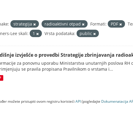
nake:
strategija
radioaktivni otpad
Formati:
PDF
Te
ners-Lee skali:
1
Vrsta podataka:
public
dišnje izvješće o provedbi Strategije zbrinjavanja radioak
ormacije za ponovnu uporabu Ministarstva unutarnjih poslova RH d
rimjenjuju se pravila propisana Pravilnikom o vrstama i...
F
đer možete pristupiti ovom registru koristeći
API
(pogledajte
Dokumenаtаcijа AP