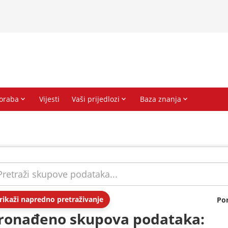
rikaži napredno pretraživanje
Po
ronađeno skupova podataka: