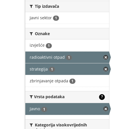
Tip izdavača
Javni sektor
1
Oznake
izvješće
1
radioaktivni otpad
1
strategija
1
zbrinjavanje otpada
1
Vrsta podataka
?
Javno
1
Kategorija visokovrijednih