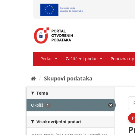
Preskoči
na
sadržaj
Skupovi podаtаkа
Tema
Okoliš
1
P
Visokovrijedni podaci
P