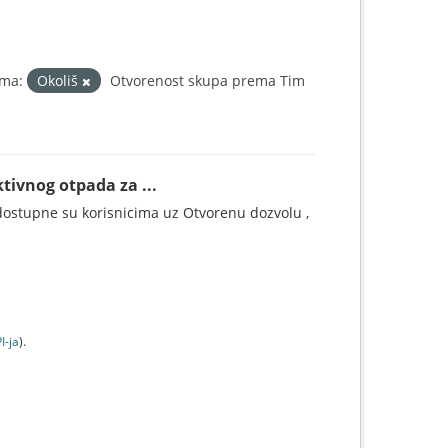
ma:
Okoliš
Otvorenost skupa prema Tim
tivnog otpada za ...
ostupne su korisnicima uz Otvorenu dozvolu ,
I-jа
).