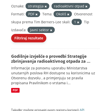
Oznake:
strategija
radioaktivni otpad
Formati:
PDF
Tema:
Okoliš
Otvorenost
skupa prema Tim Berners-Lee skali:
1
Tip
Izdavača:
Javni sektor
Filtriraj rezultate
Godišnje izvješće o provedbi Strategije
zbrinjavanja radioaktivnog otpada za ...
Informacije za ponovnu uporabu Ministarstva
unutarnjih poslova RH dostupne su korisnicima uz
Otvorenu dozvolu , a primjenjuju se pravila
propisana Pravilnikom o vrstama i...
PDF
Također možete pristupiti ovom registru koristeći
API