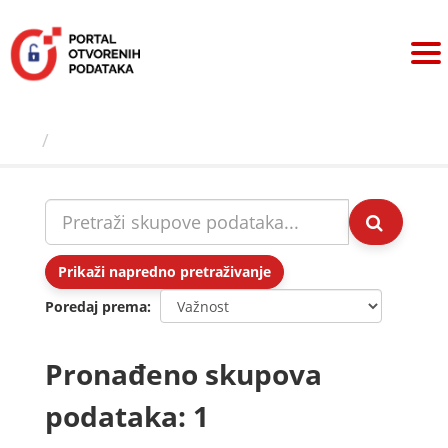
Preskoči
na
sadržaj
Skupovi podаtаkа
Prikaži napredno pretraživanje
Poredaj prema
Pronađeno skupova
podataka: 1