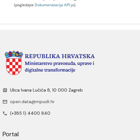
(pogledajte
Dokumenаtаcijа API-jа
).