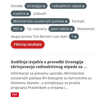
Oznake:
strategija
radioaktivni otpad
izvješće
Izdavači:
Ministarstvo unutarnjih poslova
Formati:
PDF
Tip Izdavača:
Javni sektor
Otvorenost
skupa prema Tim Berners-Lee skali:
1
Filtriraj rezultate
Godišnje izvješće o provedbi Strategije
zbrinjavanja radioaktivnog otpada za ...
Informacije za ponovnu uporabu Ministarstva
unutarnjih poslova RH dostupne su korisnicima uz
Otvorenu dozvolu , a primjenjuju se pravila
propisana Pravilnikom o vrstama i...
PDF