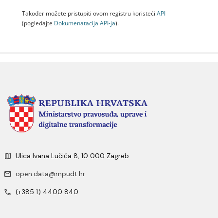
Također možete pristupiti ovom registru koristeći
API
(pogledajte
Dokumenаtаcijа API-jа
).