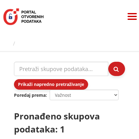
Preskoči
na
sadržaj
Skupovi podаtаkа
Prikaži napredno pretraživanje
Poredaj prema
Pronađeno skupova
podataka: 1