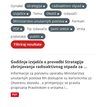
Oznake:
strategija
radioaktivni otpad
izvješće
Tema:
Okoliš
Izdavači:
Ministarstvo unutarnjih poslova
Formati:
PDF
Tip Izdavača:
Javni sektor
Vrsta
podataka:
public
Filtriraj rezultate
Godišnje izvješće o provedbi Strategije
zbrinjavanja radioaktivnog otpada za ...
Informacije za ponovnu uporabu Ministarstva
unutarnjih poslova RH dostupne su korisnicima uz
Otvorenu dozvolu , a primjenjuju se pravila
propisana Pravilnikom o vrstama i...
PDF