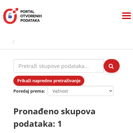
Preskoči
na
sadržaj
Skupovi podаtаkа
Prikaži napredno pretraživanje
Poredaj prema
Pronađeno skupova
podataka: 1