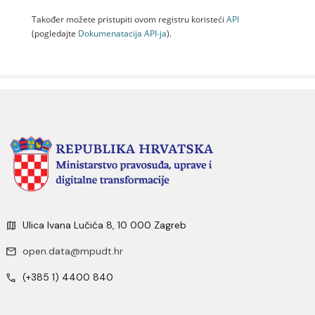
Također možete pristupiti ovom registru koristeći
API
(pogledajte
Dokumenаtаcijа API-jа
).