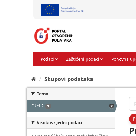
Preskoči
na
sadržaj
Skupovi podаtаkа
Tema
Okoliš
1
P
Visokovrijedni podaci
P