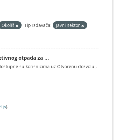
Okoliš
Tip Izdavača:
Javni sektor
tivnog otpada za ...
ostupne su korisnicima uz Otvorenu dozvolu ,
I-jа
).