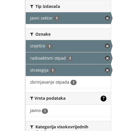
Tip izdavača
Javni sektor
1
Oznake
izvješće
1
radioaktivni otpad
1
strategija
1
zbrinjavanje otpada
1
Vrsta podataka
?
Javno
1
Kategorija visokovrijednih