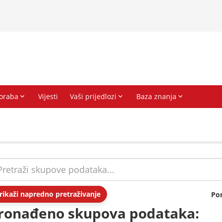
rikaži napredno pretraživanje
Po
ronađeno skupova podataka: