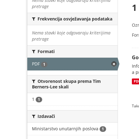
Nema stavki koje odgovaraju kriterijima
1
pretrage
Frekvencija osvježavanja podataka
Oz
Nema stavki koje odgovaraju kriterijima
For
pretrage
Formati
Go
PDF
1
Inf
a p
Otvorenost skupa prema Tim
PD
Berners-Lee skali
1
1
Tako
Izdavači
Ministarstvo unutarnjih poslova
1