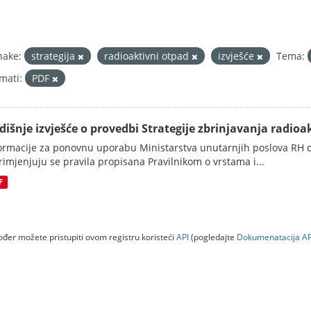
nake:
strategija
radioaktivni otpad
izvješće
Tema:
mati:
PDF
dišnje izvješće o provedbi Strategije zbrinjavanja radioak
ormacije za ponovnu uporabu Ministarstva unutarnjih poslova RH d
rimjenjuju se pravila propisana Pravilnikom o vrstama i...
F
đer možete pristupiti ovom registru koristeći
API
(pogledajte
Dokumenаtаcijа AP