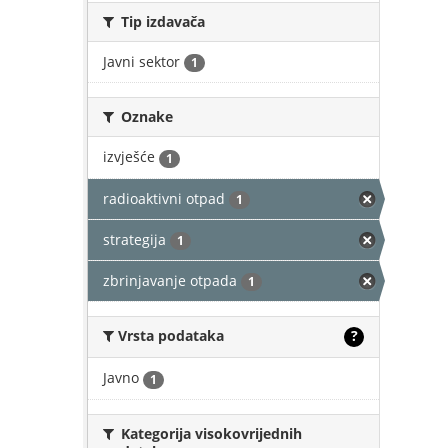
Tip izdavača
Javni sektor
1
Oznake
izvješće
1
radioaktivni otpad
1
strategija
1
zbrinjavanje otpada
1
Vrsta podataka
?
Javno
1
Kategorija visokovrijednih