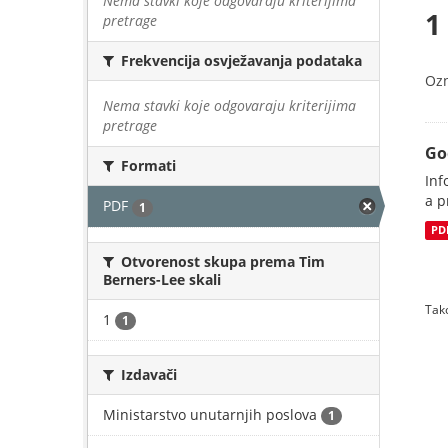
Nema stavki koje odgovaraju kriterijima
1
pretrage
Frekvencija osvježavanja podataka
Oz
Nema stavki koje odgovaraju kriterijima
pretrage
Go
Formati
Inf
a p
PDF
1
PD
Otvorenost skupa prema Tim
Berners-Lee skali
Tako
1
1
Izdavači
Ministarstvo unutarnjih poslova
1