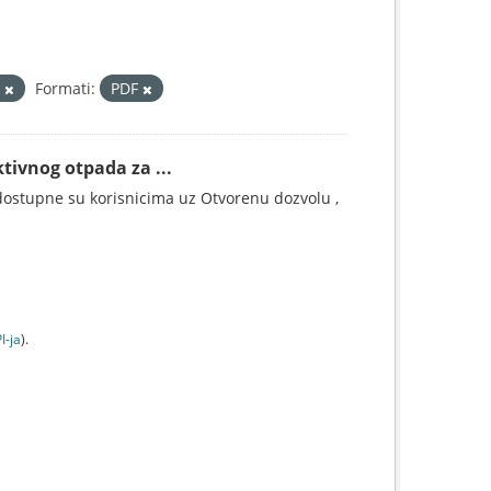
a
Formati:
PDF
tivnog otpada za ...
ostupne su korisnicima uz Otvorenu dozvolu ,
I-jа
).