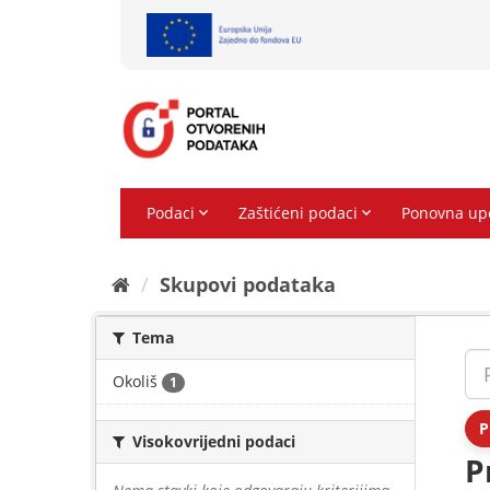
Preskoči
na
sadržaj
Skupovi podаtаkа
Tema
Okoliš
1
P
Visokovrijedni podaci
P