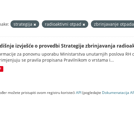
nake:
strategija
radioaktivni otpad
zbrinjavanje otpad
dišnje izvješće o provedbi Strategije zbrinjavanja radioak
ormacije za ponovnu uporabu Ministarstva unutarnjih poslova RH d
rimjenjuju se pravila propisana Pravilnikom o vrstama i...
F
đer možete pristupiti ovom registru koristeći
API
(pogledajte
Dokumenаtаcijа AP