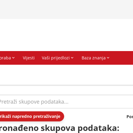
rikaži napredno pretraživanje
Po
ronađeno skupova podataka: