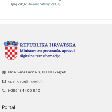
(pogledajte
Dokumenаtаcijа API-jа
).