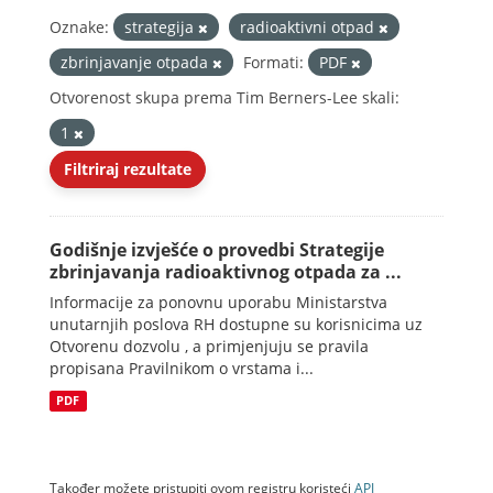
Oznake:
strategija
radioaktivni otpad
zbrinjavanje otpada
Formati:
PDF
Otvorenost skupa prema Tim Berners-Lee skali:
1
Filtriraj rezultate
Godišnje izvješće o provedbi Strategije
zbrinjavanja radioaktivnog otpada za ...
Informacije za ponovnu uporabu Ministarstva
unutarnjih poslova RH dostupne su korisnicima uz
Otvorenu dozvolu , a primjenjuju se pravila
propisana Pravilnikom o vrstama i...
PDF
Također možete pristupiti ovom registru koristeći
API