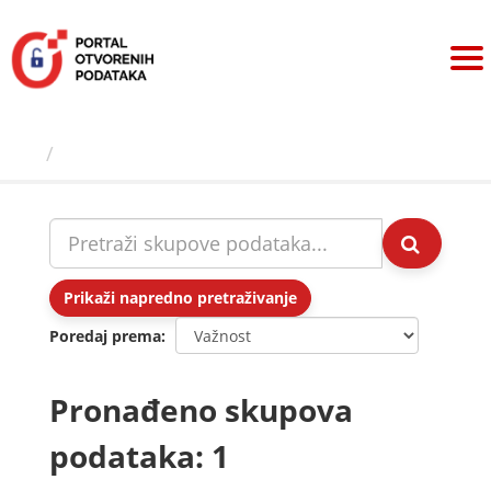
Preskoči
na
sadržaj
Skupovi podаtаkа
Prikaži napredno pretraživanje
Poredaj prema
Pronađeno skupova
podataka: 1