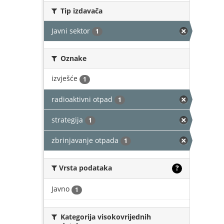
Tip izdavača
Javni sektor
1
Oznake
izvješće
1
radioaktivni otpad
1
strategija
1
zbrinjavanje otpada
1
Vrsta podataka
?
Javno
1
Kategorija visokovrijednih