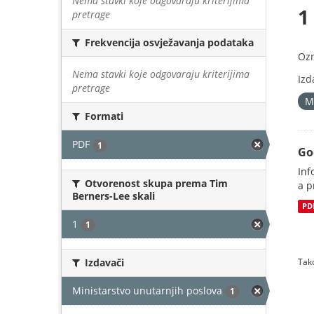
Nema stavki koje odgovaraju kriterijima
1
pretrage
Frekvencija osvježavanja podataka
Oz
Nema stavki koje odgovaraju kriterijima
Izd
pretrage
M
Formati
PDF
1
Go
Inf
Otvorenost skupa prema Tim
a p
Berners-Lee skali
PD
1
1
Izdavači
Tako
Ministarstvo unutarnjih poslova
1