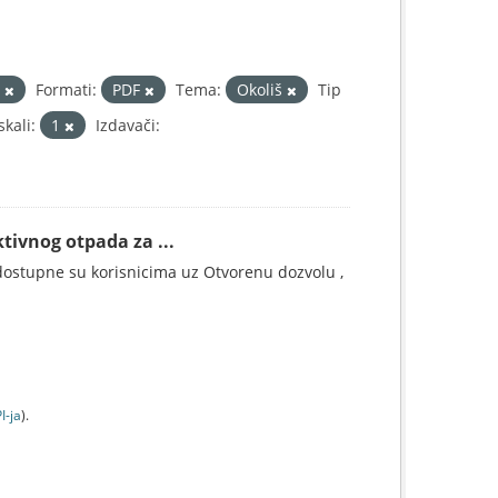
a
Formati:
PDF
Tema:
Okoliš
Tip
kali:
1
Izdavači:
tivnog otpada za ...
ostupne su korisnicima uz Otvorenu dozvolu ,
I-jа
).