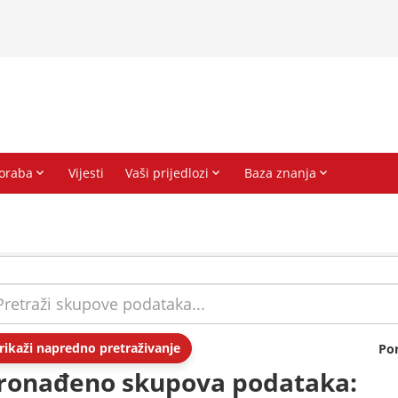
rikaži napredno pretraživanje
Po
ronađeno skupova podataka: