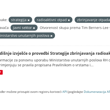
nake:
strategija
radioaktivni otpad
zbrinjavanje otpad
avača:
Javni sektor
Otvorenost skupa prema Tim Berners-Lee s
inistarstvo unutarnjih poslova
dišnje izvješće o provedbi Strategije zbrinjavanja radioak
ormacije za ponovnu uporabu Ministarstva unutarnjih poslova RH d
rimjenjuju se pravila propisana Pravilnikom o vrstama i...
F
đer možete pristupiti ovom registru koristeći
API
(pogledajte
Dokumenаtаcijа AP