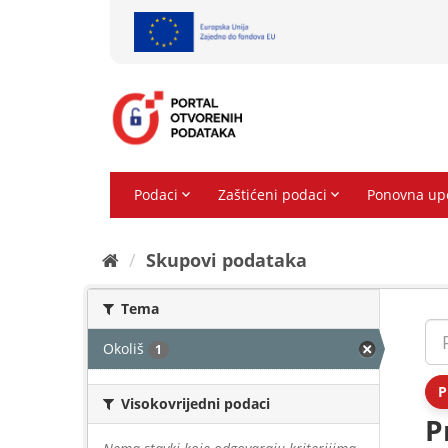
Preskoči
na
sadržaj
Skupovi podаtаkа
Tema
Okoliš
1
P
Visokovrijedni podaci
P